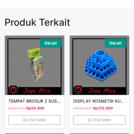
Produk Terkait
Obral!
Obral!
TEMPAT BROSUR 2 SUSUN F3 CLEAR
DISPLAY KOSMETIK KUTEX 3 SUSUN
Rp
80.000
Rp
55.000
Rp
150.000
Rp
125.000
Chat Seller
Chat Seller