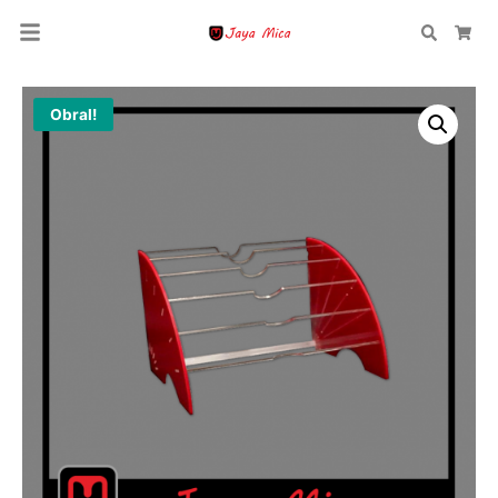
Search
Car
Obral!