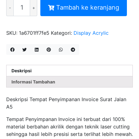
Kuantitas
Tambah ke keranjang
TEMPAT
PENYIMPANAN
INVOICE
SURAT
SKU:
1a6701ff7fe5
Kategori:
Display Acrylic
JALAN
A5
Deskripsi
Informasi Tambahan
Deskripsi Tempat Penyimpanan Invoice Surat Jalan
A5
Tempat Penyimpanan Invoice ini terbuat dari 100%
material berbahan akrilik dengan teknik laser cutting
sehingga hasil lebih presisi serta terlihat lebih mewah.