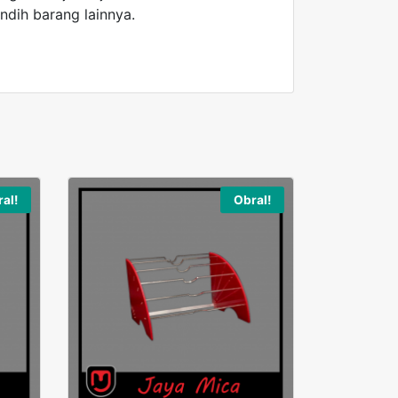
ndih barang lainnya.
al!
Obral!