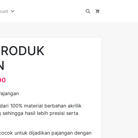
ount
Search
Cart
PRODUK
N
00
Pajangan
 dari 100% material berbahan akrilik
 sehingga hasil lebih presisi serta
 cocok untuk dijadikan pajangan dengan