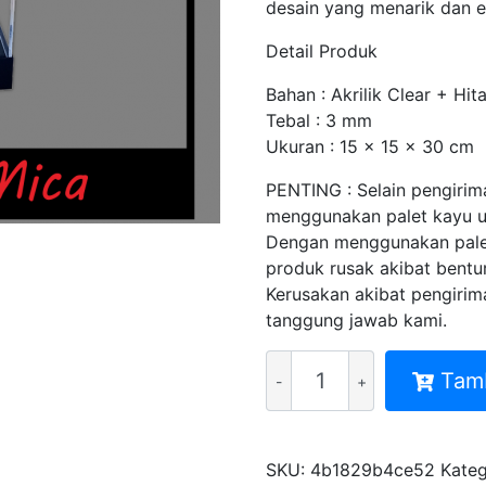
desain yang menarik dan e
Detail Produk
Bahan : Akrilik Clear + Hi
Tebal : 3 mm
Ukuran : 15 x 15 x 30 cm
PENTING : Selain pengiri
menggunakan palet kayu un
Dengan menggunakan palet
produk rusak akibat bentur
Kerusakan akibat pengirim
tanggung jawab kami.
Kuantitas
Tam
DISPLAY
PRODUK
PAJANGAN
SKU:
4b1829b4ce52
Kateg