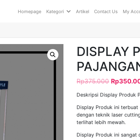
Homepage
Kategori
Artikel
Contact Us
My Acc
DISPLAY 
PAJANGA
Rp
375.000
Rp
350.0
Deskripsi Display Produk 
Display Produk ini terbuat
dengan teknik laser cutting
terlihat lebih mewah.
Display Produk ini sangat