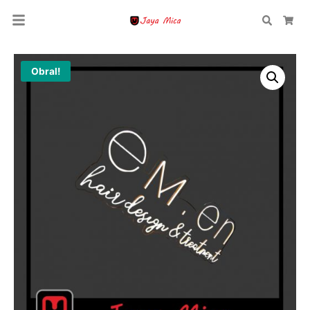
Search
Car
Obral!