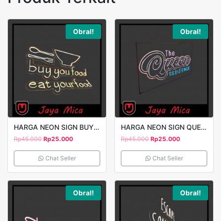
Obral!
Obral!
HARGA NEON SIGN BUY YOU FOOD 2
HARGA NEON SIGN QUEEN 3
Rp
45.000
Rp
25.000
Rp
45.000
Rp
25.000
Chat Seller
Chat Seller
Obral!
Obral!