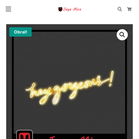
Search
Car
Obral!