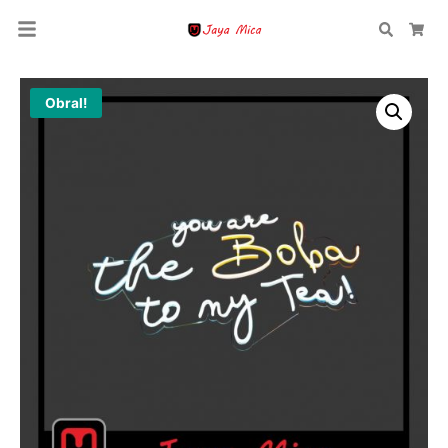
Search
Car
Obral!