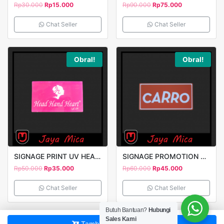
Rp
30.000
Rp
15.000
Rp
90.000
Rp
75.000
Chat Seller
Chat Seller
Obral!
Obral!
SIGNAGE PRINT UV HEAD HAND HEART FULL COLOR
SIGNAGE PROMOTION CARRO PRINT UV 25X15CM
Rp
50.000
Rp
35.000
Rp
60.000
Rp
45.000
Chat Seller
Chat Seller
Butuh Bantuan?
Hubungi
Sales Kami
Tambah ke keranjang