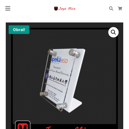
Search
Car
Obral!