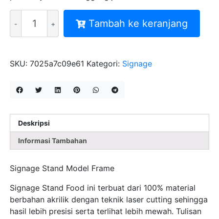
Kuantitas
Tambah ke keranjang
SIGNAGE
STAND
PRINTING
UV
SKU:
7025a7c09e61
Kategori:
Signage
MODEL
FRAME
Deskripsi
Informasi Tambahan
Signage Stand Model Frame
Signage Stand Food ini terbuat dari 100% material
berbahan akrilik dengan teknik laser cutting sehingga
hasil lebih presisi serta terlihat lebih mewah. Tulisan