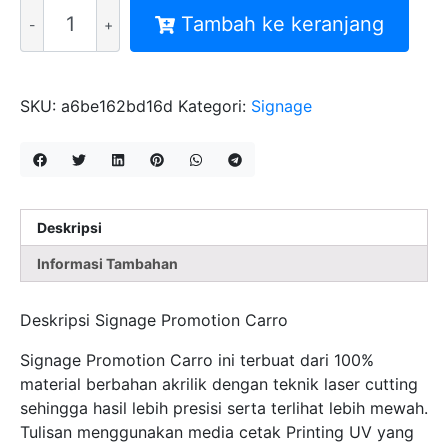
Kuantitas
Tambah ke keranjang
SIGNAGE
PROMOTION
CARRO
PRINT
SKU:
a6be162bd16d
Kategori:
Signage
UV
20X20CM
Deskripsi
Informasi Tambahan
Deskripsi Signage Promotion Carro
Signage Promotion Carro ini terbuat dari 100%
material berbahan akrilik dengan teknik laser cutting
sehingga hasil lebih presisi serta terlihat lebih mewah.
Tulisan menggunakan media cetak Printing UV yang