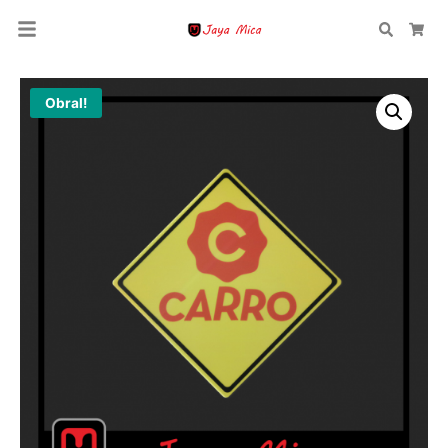
Search
Car
Obral!