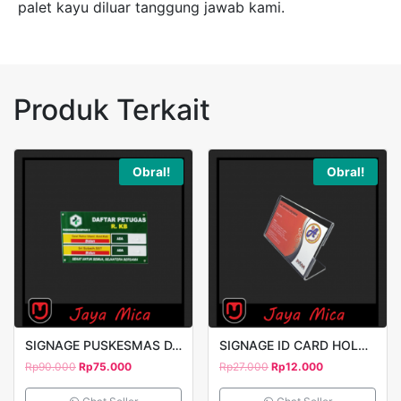
palet kayu diluar tanggung jawab kami.
Produk Terkait
Obral!
Obral!
SIGNAGE PUSKESMAS DAFTAR PETUGAS 30X20CM
SIGNAGE ID CARD HOLDER 9X6CM CLEAR
Rp
90.000
Rp
75.000
Rp
27.000
Rp
12.000