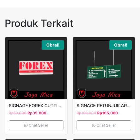
Produk Terkait
Obral!
Obral!
SIGNAGE FOREX CUTTING STICKER 20X10CM
SIGNAGE PETUNJUK ARAH GANTUNG PRINT UV 2 SISI
Rp
50.000
Rp
35.000
Rp
180.000
Rp
165.000
Chat Seller
Chat Seller