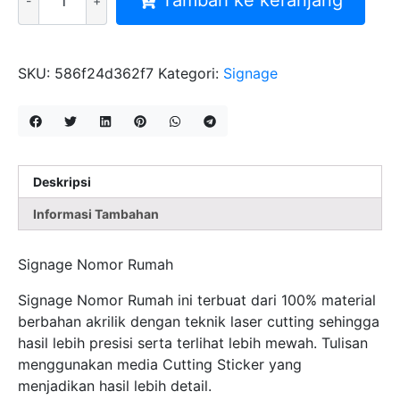
Tambah ke keranjang
SIGNAGE
NOMOR
RUMAH
2
SKU:
586f24d362f7
Kategori:
Signage
LAPIS
CUTTING
STICKER
Deskripsi
Informasi Tambahan
Signage Nomor Rumah
Signage Nomor Rumah ini terbuat dari 100% material
berbahan akrilik dengan teknik laser cutting sehingga
hasil lebih presisi serta terlihat lebih mewah. Tulisan
menggunakan media Cutting Sticker yang
menjadikan hasil lebih detail.