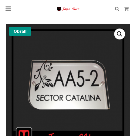
Search
Car
Obral!