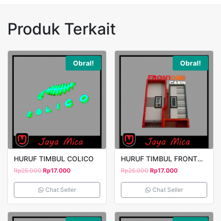
Produk Terkait
Obral!
Obral!
HURUF TIMBUL COLICO
HURUF TIMBUL FRONTONE
Rp
25.000
Rp
17.000
Rp
25.000
Rp
17.000
Chat Seller
Chat Seller