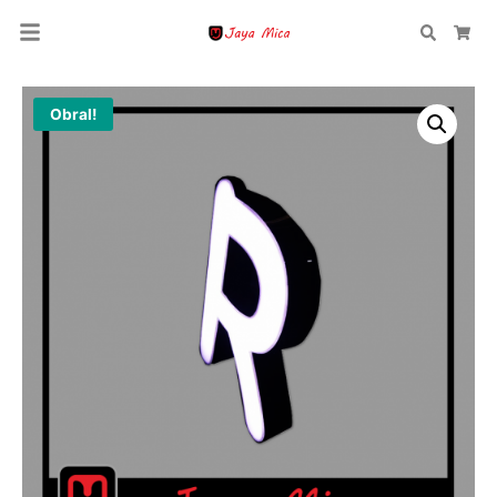
Search
Car
Obral!