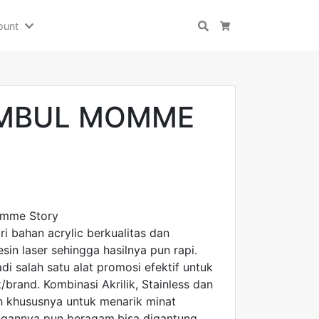
ount
Search
Cart
IMBUL MOMME
omme Story
ri bahan acrylic berkualitas dan
n laser sehingga hasilnya pun rapi.
di salah satu alat promosi efektif untuk
brand. Kombinasi Akrilik, Stainless dan
ih khususnya untuk menarik minat
gannya pun beragam,bisa digantung