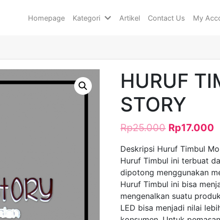
Homepage
Kategori
Artikel
Contact Us
My Acc
HURUF T
STORY
Rp
25.000
Rp
17.000
Deskripsi Huruf Timbul M
Huruf Timbul ini terbuat da
dipotong menggunakan mesi
Huruf Timbul ini bisa menja
mengenalkan suatu produk/
LED bisa menjadi nilai leb
konsumen. Untuk pemasan