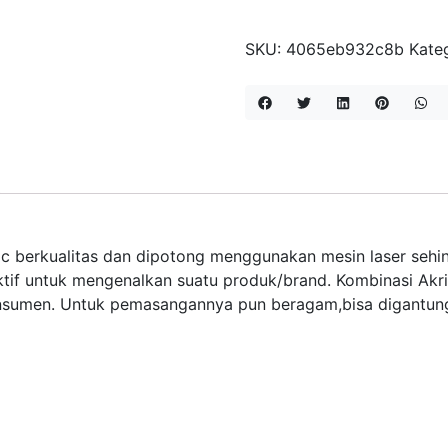
MOMME
STORY
SKU:
4065eb932c8b
Kate
lic berkualitas dan dipotong menggunakan mesin laser sehin
ktif untuk mengenalkan suatu produk/brand. Kombinasi Akrili
onsumen. Untuk pemasangannya pun beragam,bisa digantung