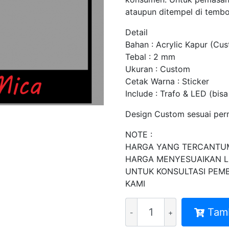
ataupun ditempel di tembo
Detail
Bahan : Acrylic Kapur (Cu
Tebal : 2 mm
Ukuran : Custom
Cetak Warna : Sticker
Include : Trafo & LED (bisa
Design Custom sesuai per
NOTE :
HARGA YANG TERCANTU
HARGA MENYESUAIKAN L
UNTUK KONSULTASI PEM
KAMI
Kuantitas
Tam
HURUF
TIMBUL