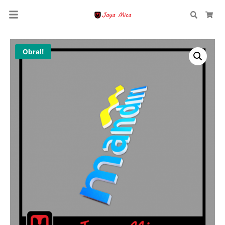
Search
Car
Obral!