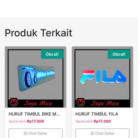
Produk Terkait
Obral!
Obral!
HURUF TIMBUL BIKE MODEL 1
HURUF TIMBUL FILA
Rp
25.000
Rp
17.000
Rp
25.000
Rp
17.000
Chat Seller
Chat Seller