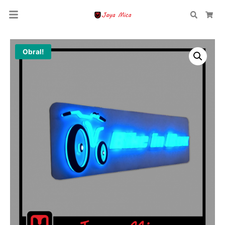
Search
Car
Obral!