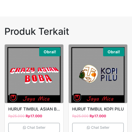
Produk Terkait
Obral!
Obral!
HURUF TIMBUL ASIAN BOBA
HURUF TIMBUL KOPI PILU
Rp
25.000
Rp
17.000
Rp
25.000
Rp
17.000
Chat Seller
Chat Seller